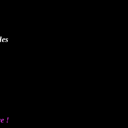
les
e !