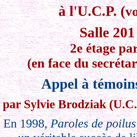
à l'U.C.P. (
vo
Salle 20
2e étage par
(en face du secrétar
Appel à témoins
par Sylvie Brodziak (U.C.P
En 1998,
Paroles de poilus