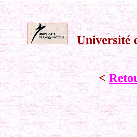
Université 
<
Retou