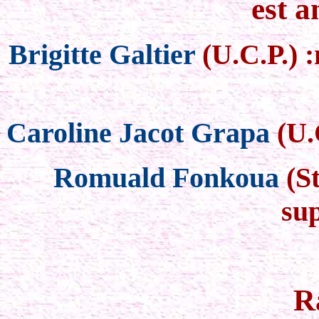
est a
Brigitte Galtier
(U.C.P.) 
Caroline Jacot Grapa
(U.
Romuald Fonkoua
(S
su
R