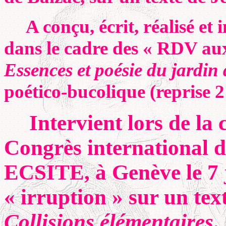
A conçu, écrit, réalisé et
dans le cadre des « RDV aux 
Essences et poésie du jardi
poético-bucolique (reprise 2
Intervient lors de l
Congrès international d
ECSITE, à Genève le 7 j
« irruption » sur un text
Collisions élémentaires
.