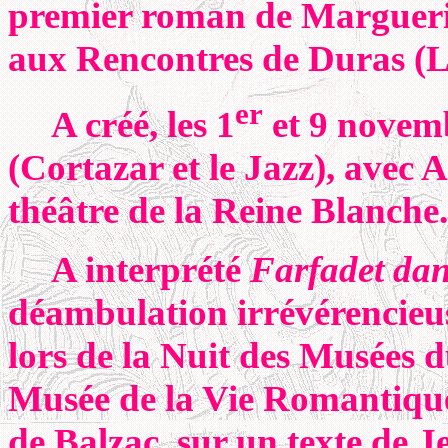
premier roman de Marguerit
aux Rencontres de Duras (L
er
A créé, les 1
et 9 novem
(Cortazar et le Jazz), avec A
théâtre de la Reine Blanche.
A interprété
Farfadet dan
déambulation irrévérencieu
lors de la Nuit des Musées 
Musée de la Vie Romantique,
de Balzac, sur un texte de 