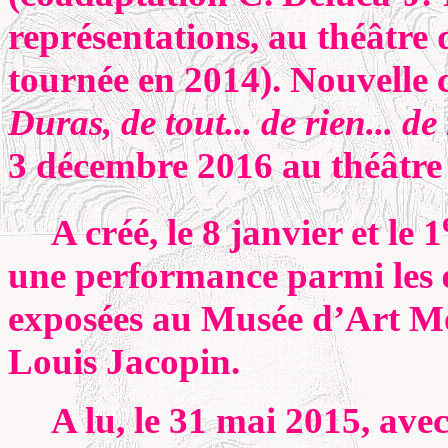
représentations, au théâtr
tournée en 2014). Nouvelle 
Duras, de tout... de rien... de
3 décembre 2016 au théâtre
A créé, le 8 janvier et le 1
une performance parmi les
exposées au Musée d’Art Mo
Louis Jacopin.
A lu, le 31 mai 2015, avec