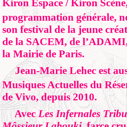
Kiron Espace / Kiron Scène,
programmation générale, 
son festival de la jeune cré
de la SACEM, de l’ADAMI, 
la Mairie de Paris.
Jean-Marie Lehec est aussi
Musiques Actuelles du Réser
de Vivo, depuis 2010.
Avec
Les Infernales Tribu
Môssieur Labouki
, farce cr