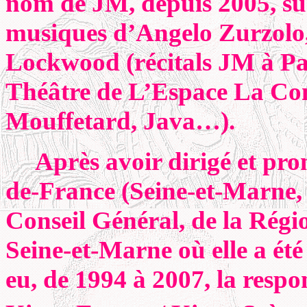
nom de JM, depuis 2005, sur 
musiques d’Angelo Zurzolo,
Lockwood (récitals JM à Par
Théâtre de L’Espace La Com
Mouffetard, Java…).
Après avoir dirigé et pr
de-France (Seine-et-Marne, 
Conseil Général, de la Régio
Seine-et-Marne où elle a été
eu, de 1994 à 2007, la respo