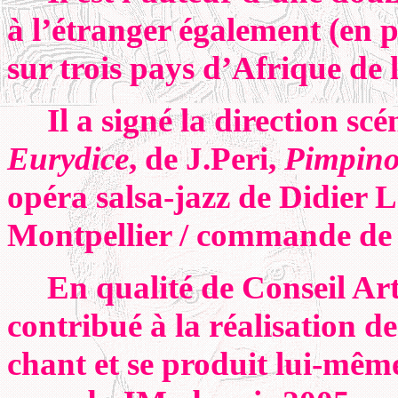
à l’étranger également (en p
sur trois pays d’Afrique de 
Il a signé la direction scé
Eurydice
, de J.Peri,
Pimpin
opéra salsa-jazz de Didier 
Montpellier / commande de
En qualité de Conseil Arti
contribué à la réalisation de
chant et se produit lui-même