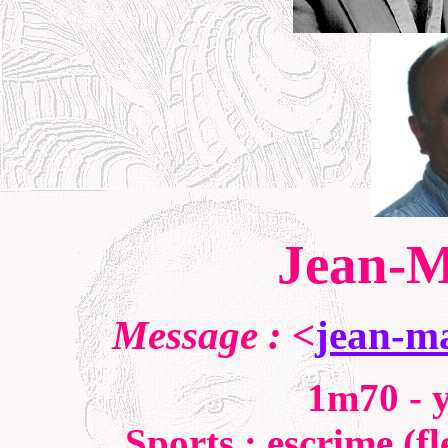
Jean-M
Message :
<
jean-m
1m70 - 
Sports : escrime (f