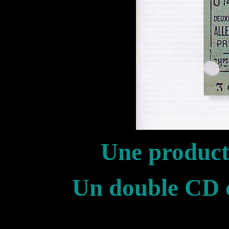
Une produc
Un double CD 