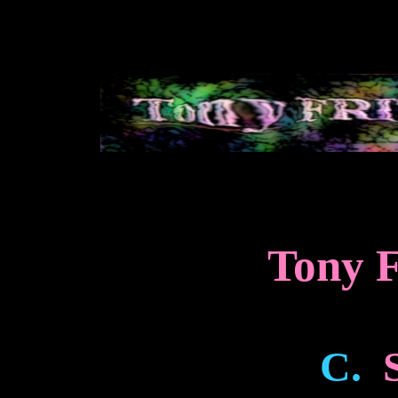
Tony F
C.
S