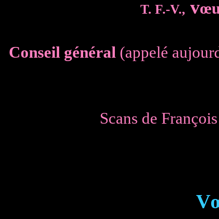
v
œu
T. F.-V.,
Conseil général
(appelé aujourd
Scans de François 
Vœ