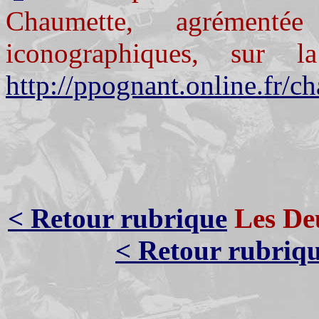
Chaumette, agrément
iconographiques, sur
http://ppognant.online.fr/c
< Retour rubrique
Les Deu
< Retour rubriq