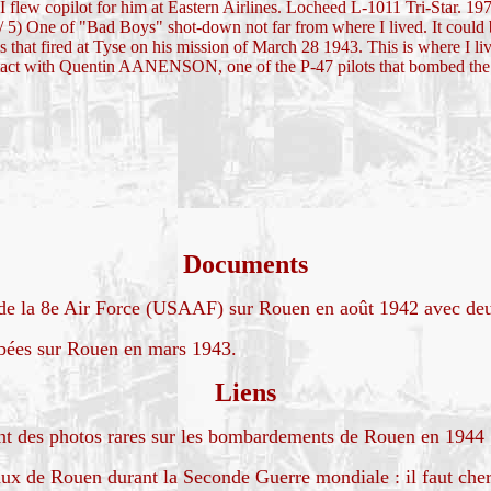
opilot for him at Eastern Airlines. Locheed L-1011 Tri-Star. 1977
 5) One of "Bad Boys" shot-down not far from where I lived. It could b
hat fired at Tyse on his mission of March 28 1943. This is where I l
ntact with Quentin AANENSON, one of the P-47 pilots that bombed t
Documents
 de la 8e Air Force (USAAF) sur Rouen en août 1942 avec deu
mbées sur Rouen en mars 1943.
Liens
 des photos rares sur les bombardements de Rouen en 1944 
aux de Rouen durant la Seconde Guerre mondiale : il faut cher