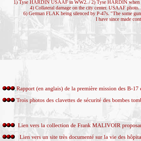
1) Tyse HARDIN USAAF in WW2. / 2) Tyse HARDIN when I flew c
4) Collateral damage on the city center. USAAF photo. /
6) German FLAK being silenced by P-47s. "The some guns t
I have since made co
Rapport (en anglais) de la première mission des B-17
Trois photos des clavettes de sécurité des bombes to
Lien vers la collection de Frank MALIVOIR proposant
Lien vers un site très documenté sur la vie des hôpit