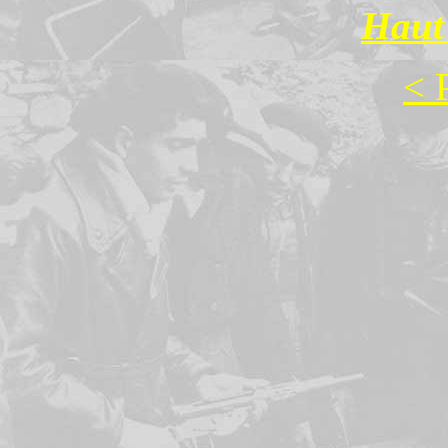
Haut 
< 