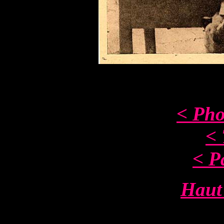
< Pho
< 
< P
Haut 