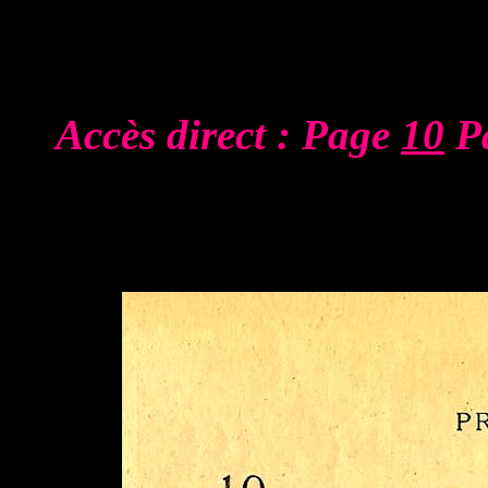
Accès direct : Page
10
P