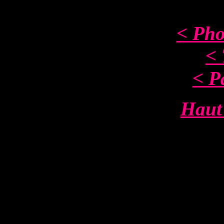
< Pho
< 
< P
Haut 