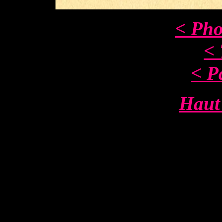
< Pho
< 
< P
Haut 