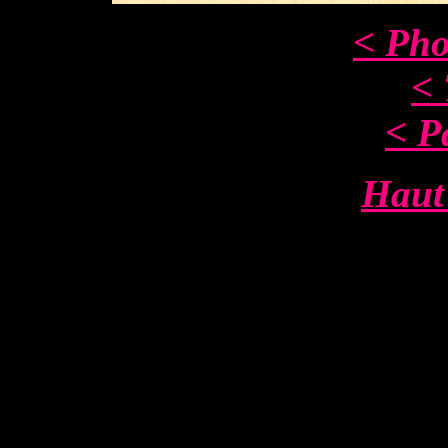
< Pho
< 
< P
Haut 