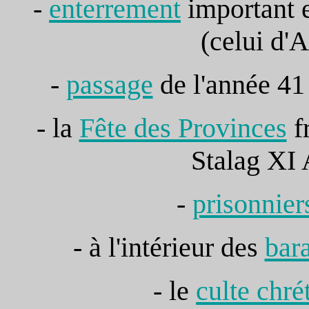
-
enterrement
important e
(celui d'
-
passage
de l'année 41 
- la
Fête des Provinces
fr
Stalag XI 
-
prisonnier
- à l'intérieur des
bar
- le
culte chré