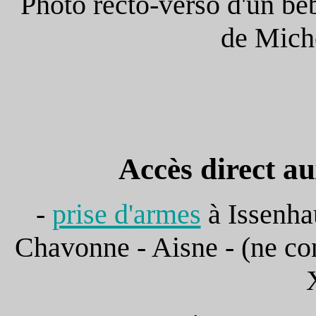
Photo recto-verso d'un béb
de Miche
Accès direct au
-
prise d'armes
à Issenha
Chavonne - Aisne - (ne co