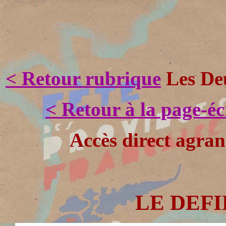
< Retour rubrique
Les Deu
< Retour à la page-é
Accès direct agran
LE DEFIL