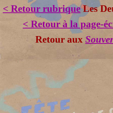
< Retour rubrique
Les Deu
< Retour à la page-é
Retour aux
Souven