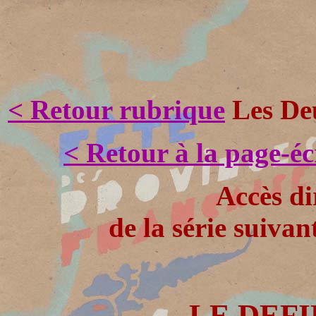
< Retour rubrique
Les Deu
< Retour à la page-é
Accès di
de la série suivan
LE DEFIL